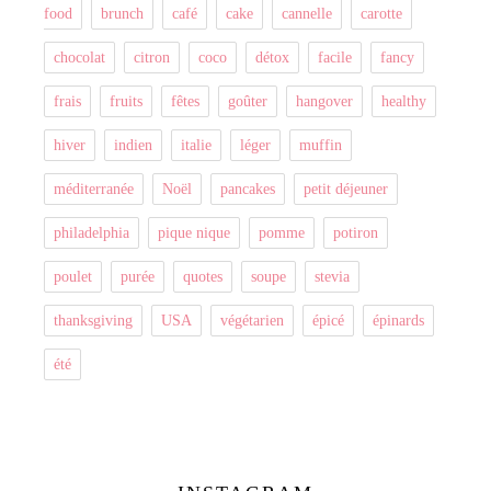
food
brunch
café
cake
cannelle
carotte
chocolat
citron
coco
détox
facile
fancy
frais
fruits
fêtes
goûter
hangover
healthy
hiver
indien
italie
léger
muffin
méditerranée
Noël
pancakes
petit déjeuner
philadelphia
pique nique
pomme
potiron
poulet
purée
quotes
soupe
stevia
thanksgiving
USA
végétarien
épicé
épinards
été