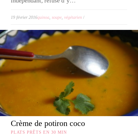
indépendant, refuse d’y…
19 février 2016
quinoa
,
soupe
,
végétarien
/
Crème de potiron coco
PLATS PRÊTS EN 30 MIN