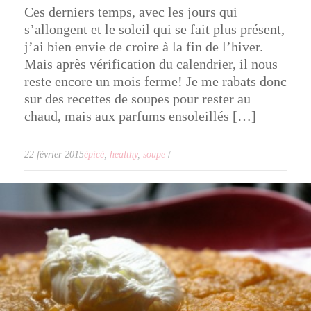
Ces derniers temps, avec les jours qui
s’allongent et le soleil qui se fait plus présent,
j’ai bien envie de croire à la fin de l’hiver.
Mais après vérification du calendrier, il nous
reste encore un mois ferme! Je me rabats donc
sur des recettes de soupes pour rester au
chaud, mais aux parfums ensoleillés […]
22 février 2015
épicé
,
healthy
,
soupe
/