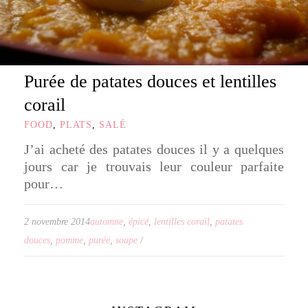
Purée de patates douces et lentilles
corail
FOOD
,
PLATS
,
SALÉ
J’ai acheté des patates douces il y a quelques
jours car je trouvais leur couleur parfaite
pour…
2 novembre 2014
automne
,
épicé
,
lentilles corail
,
patates
douces
,
pomme
,
purée
,
soupe
/