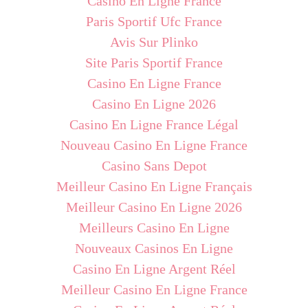
Casino En Ligne France
Paris Sportif Ufc France
Avis Sur Plinko
Site Paris Sportif France
Casino En Ligne France
Casino En Ligne 2026
Casino En Ligne France Légal
Nouveau Casino En Ligne France
Casino Sans Depot
Meilleur Casino En Ligne Français
Meilleur Casino En Ligne 2026
Meilleurs Casino En Ligne
Nouveaux Casinos En Ligne
Casino En Ligne Argent Réel
Meilleur Casino En Ligne France