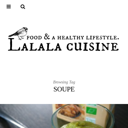
Browsing Tag
SOUPE