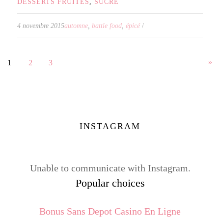
DESSERTS FRUITÉS
,
SUCRÉ
4 novembre 2015
automne
,
battle food
,
épicé
/
»
1
2
3
INSTAGRAM
Unable to communicate with Instagram.
Popular choices
Bonus Sans Depot Casino En Ligne