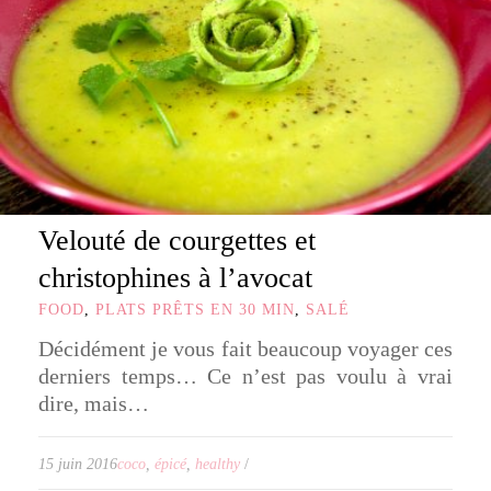
Velouté de courgettes et
christophines à l’avocat
FOOD
,
PLATS PRÊTS EN 30 MIN
,
SALÉ
Décidément je vous fait beaucoup voyager ces
derniers temps… Ce n’est pas voulu à vrai
dire, mais…
15 juin 2016
coco
,
épicé
,
healthy
/