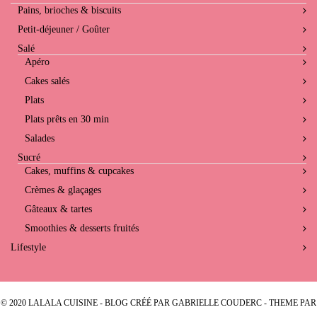
Pains, brioches & biscuits
Petit-déjeuner / Goûter
Salé
Apéro
Cakes salés
Plats
Plats prêts en 30 min
Salades
Sucré
Cakes, muffins & cupcakes
Crèmes & glaçages
Gâteaux & tartes
Smoothies & desserts fruités
Lifestyle
© 2020 LALALA CUISINE - BLOG CRÉÉ PAR GABRIELLE COUDERC - THEME PAR