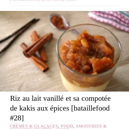
Riz au lait vanillé et sa compotée
de kakis aux épices [bataillefood
#28]
CRÈMES & GLAÇAGES
,
FOOD
,
SMOOTHIES &