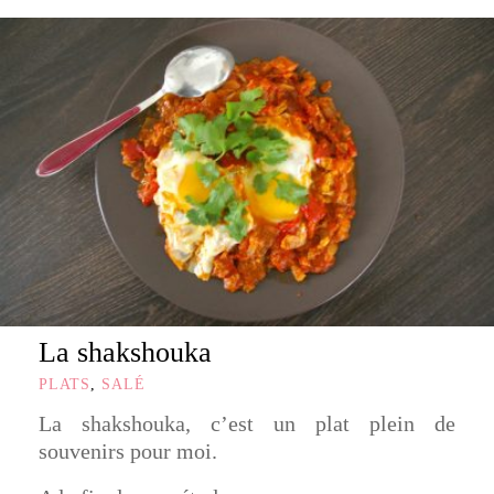
La shakshouka
PLATS
,
SALÉ
La shakshouka, c’est un plat plein de
souvenirs pour moi.