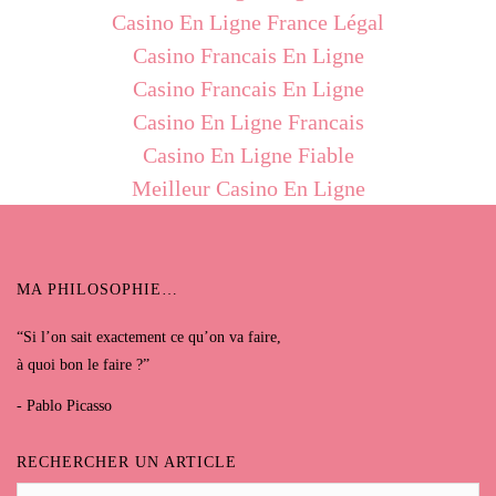
Casino En Ligne France Légal
Casino Francais En Ligne
Casino Francais En Ligne
Casino En Ligne Francais
Casino En Ligne Fiable
Meilleur Casino En Ligne
MA PHILOSOPHIE…
“Si l’on sait exactement ce qu’on va faire,
à quoi bon le faire ?”
- Pablo Picasso
RECHERCHER UN ARTICLE