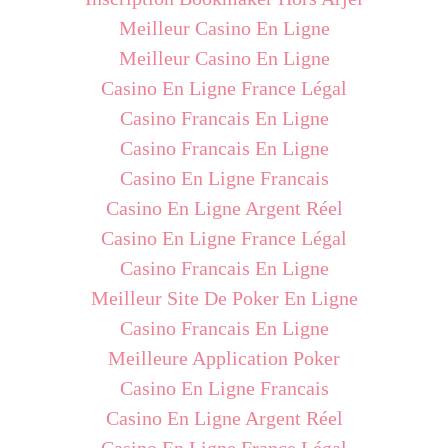
Meilleur Casino En Ligne
Meilleur Casino En Ligne
Casino En Ligne France Légal
Casino Francais En Ligne
Casino Francais En Ligne
Casino En Ligne Francais
Casino En Ligne Argent Réel
Casino En Ligne France Légal
Casino Francais En Ligne
Meilleur Site De Poker En Ligne
Casino Francais En Ligne
Meilleure Application Poker
Casino En Ligne Francais
Casino En Ligne Argent Réel