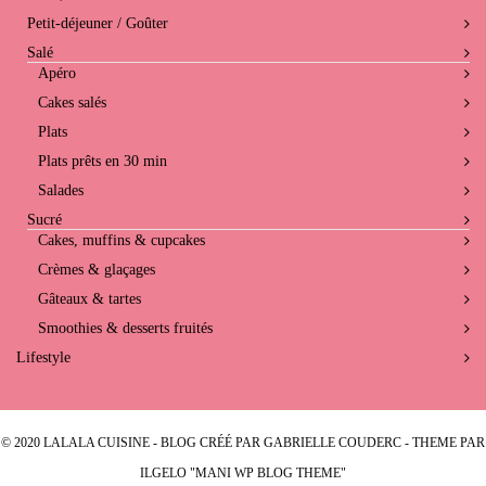
Petit-déjeuner / Goûter
Salé
Apéro
Cakes salés
Plats
Plats prêts en 30 min
Salades
Sucré
Cakes, muffins & cupcakes
Crèmes & glaçages
Gâteaux & tartes
Smoothies & desserts fruités
Lifestyle
© 2020 LALALA CUISINE - BLOG CRÉÉ PAR GABRIELLE COUDERC - THEME PAR
ILGELO "MANI WP BLOG THEME"