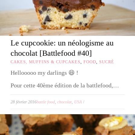
Le cupcookie: un néologisme au
chocolat [Battlefood #40]
CAKES, MUFFINS & CUPCAKES
,
FOOD
,
SUCRÉ
Hellooooo my darlings 😆 !
Pour cette 40ème édition de la battlefood,…
28 février 2016
battle food
,
chocolat
,
USA
/