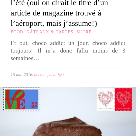
l’été (oui on dirait le titre d’un
article de magazine trouvé à
l’aéroport, mais j’assume!)
FOOD
,
GÂTEAUX & TARTES
,
SUCRÉ
Et oui, choco addict un jour, choco addict
toujours! Il m’a donc fallu moins de 3
semaines…
16 mai 2016
chocolat
,
healthy
/