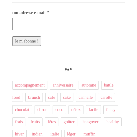
ton adresse e-mail
*
###
accompagnement
anniversaire
automne
battle
food
brunch
café
cake
cannelle
carotte
chocolat
citron
coco
détox
facile
fancy
frais
fruits
fêtes
goûter
hangover
healthy
hiver
indien
italie
léger
muffin