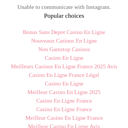
Unable to communicate with Instagram.
Popular choices
Bonus Sans Depot Casino En Ligne
Nouveaux Casinos En Ligne
Non Gamstop Casinos
Casino En Ligne
Meilleurs Casinos En Ligne France 2025 Avis
Casino En Ligne France Légal
Casino En Ligne
Meilleur Casino En Ligne 2025
Casino En Ligne France
Casino En Ligne France
Meilleur Casino En Ligne France
Meilleur Casino En Ligne Avis