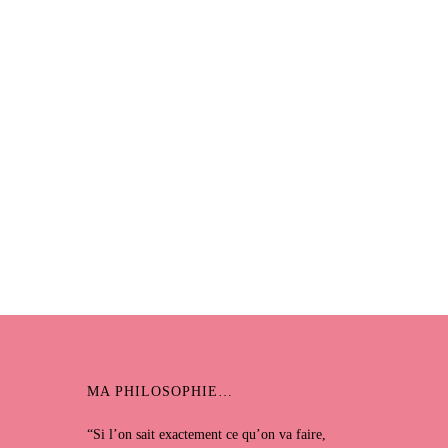
MA PHILOSOPHIE…
“Si l’on sait exactement ce qu’on va faire,