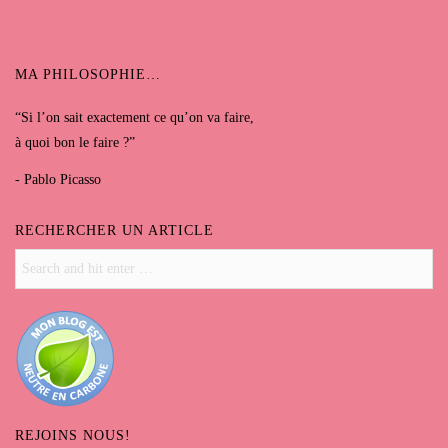
MA PHILOSOPHIE…
“Si l’on sait exactement ce qu’on va faire,
à quoi bon le faire ?”
- Pablo Picasso
RECHERCHER UN ARTICLE
REJOINS NOUS!