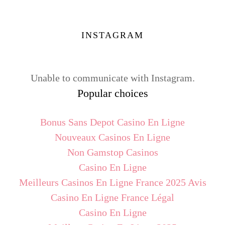
INSTAGRAM
Unable to communicate with Instagram.
Popular choices
Bonus Sans Depot Casino En Ligne
Nouveaux Casinos En Ligne
Non Gamstop Casinos
Casino En Ligne
Meilleurs Casinos En Ligne France 2025 Avis
Casino En Ligne France Légal
Casino En Ligne