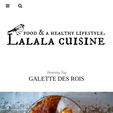
Browsing Tag
GALETTE DES ROIS